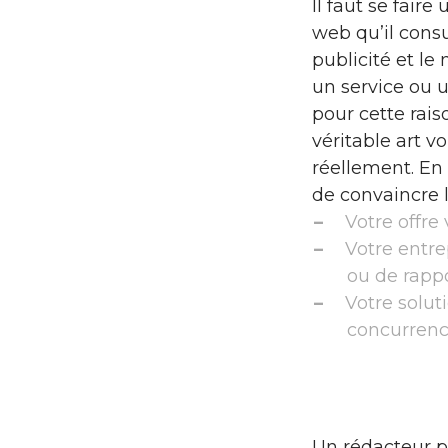
Il faut se fair
web qu’il consu
publicité et le
un service ou u
pour cette rai
véritable art v
réellement. En 
de convaincre l
Votre offre
Votre entre
ou de rappo
Votre solut
concurren
Un rédacteur pr