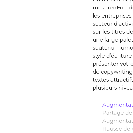
mesurenFort de
les entreprises
secteur d’activi
sur les titres 
une large palet
soutenu, humor
style d’écriture
présenter votre
de copywriting
textes attracti
plusieurs nivea
Augmentati
Partage de 
Augmentatio
Hausse de 