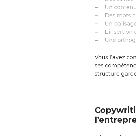
Un contenu 
Des mots c
Un balisag
L’insertion 
Une orthog
Vous l’avez co
ses compétences
structure garden
Copywriti
l’entrepr