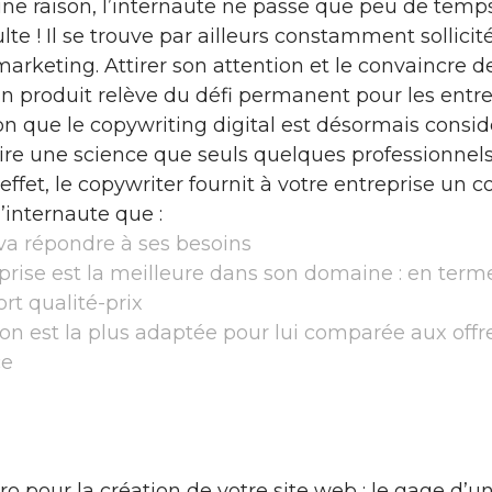
e une raison, l’internaute ne passe que peu de temp
lte ! Il se trouve par ailleurs constamment sollicité
 marketing. Attirer son attention et le convaincr
n produit relève du défi permanent pour les entrep
son que le copywriting digital est désormais con
oire une science que seuls quelques professionnel
effet, le copywriter fournit à votre entreprise un
’internaute que :
 va répondre à ses besoins
prise est la meilleure dans son domaine : en term
rt qualité-prix
ion est la plus adaptée pour lui comparée aux offr
ce
o pour la création de votre site web : le gage d’u