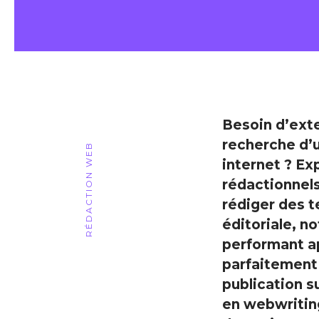
Besoin d’exte
recherche d’u
RÉDACTION WEB
internet ? Ex
rédactionnels
rédiger des t
éditoriale, n
performant ap
parfaitement
publication s
en webwritin