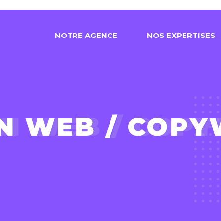
N
O
T
R
E
A
G
E
N
C
E
N
O
S
E
X
P
E
R
T
I
S
E
S
N WEB / COPY