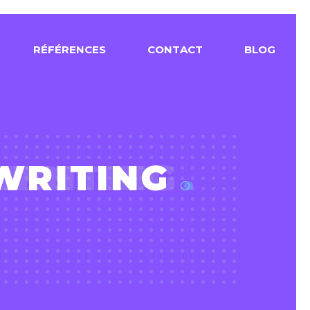
R
É
F
É
R
E
N
C
E
S
C
O
N
T
A
C
T
B
L
O
G
WRITING