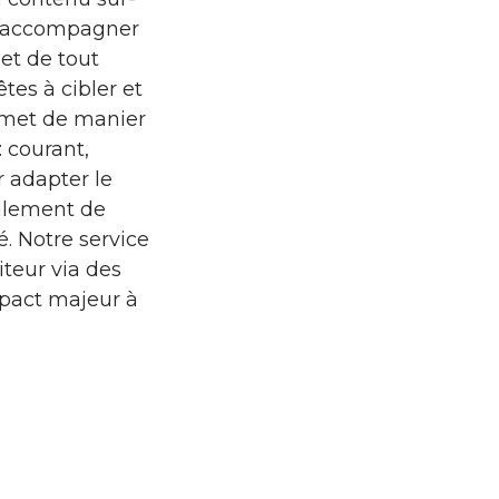
ut accompagner
 et de tout
êtes à cibler et
ermet de manier
 courant,
 adapter le
seulement de
é. Notre service
teur via des
impact majeur à