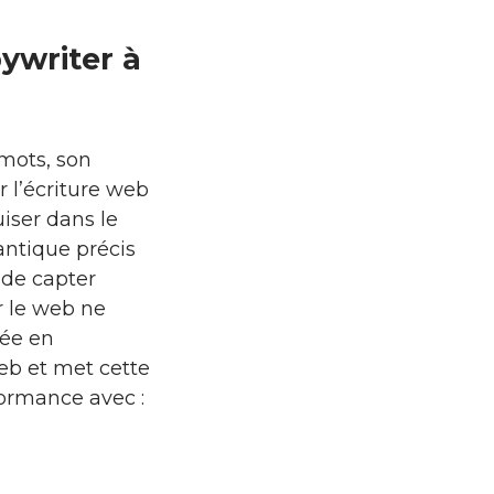
ywriter à
mots, son
r l’écriture web
iser dans le
antique précis
 de capter
ur le web ne
sée en
web et met cette
ormance avec :