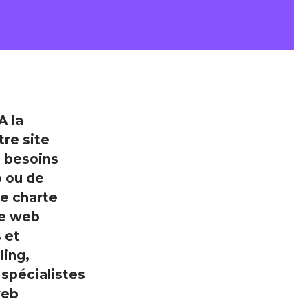
A la
tre site
s besoins
b ou de
re charte
re web
 et
ling,
 spécialistes
web