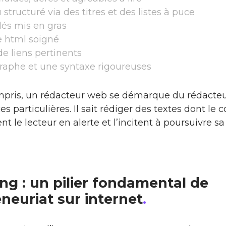
structuré via des titres et des listes à puce
lés mis en gras
e html soigné
de liens pertinents
raphe et une syntaxe rigoureuses
mpris, un rédacteur web se démarque du rédacteu
 particulières. Il sait rédiger des textes dont le c
t le lecteur en alerte et l’incitent à poursuivre sa 
ng : un pilier fondamental de
eneuriat sur internet
.