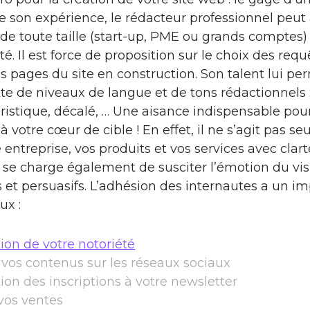
 son expérience, le rédacteur professionnel pe
 de toute taille (start-up, PME ou grands comptes)
té. Il est force de proposition sur le choix des requ
des pages du site en construction. Son talent lui p
te de niveaux de langue et de tons rédactionnels :
istique, décalé, … Une aisance indispensable pour
 à votre cœur de cible ! En effet, il ne s’agit pas 
 entreprise, vos produits et vos services avec clart
 se charge également de susciter l’émotion du visi
fs et persuasifs. L’adhésion des internautes a un 
ux :
on de votre notoriété
vos contenus sur les réseaux sociaux
n des inscriptions à votre newsletter
vos ventes