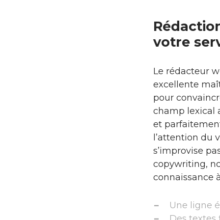
Rédaction
votre ser
Le rédacteur w
excellente maît
pour convaincr
champ lexical 
et parfaitement
l’attention du 
s’improvise pas
copywriting, no
connaissance à
Une ligne é
Des textes f