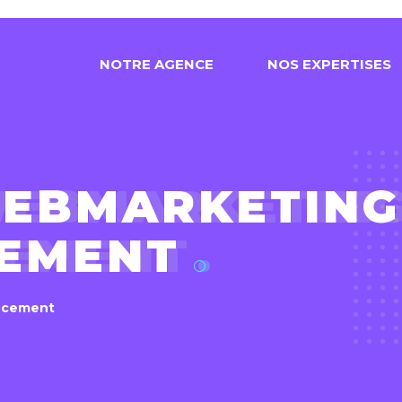
N
O
T
R
E
A
G
E
N
C
E
N
O
S
E
X
P
E
R
T
I
S
E
S
EBMARKETING
EMENT
ncement