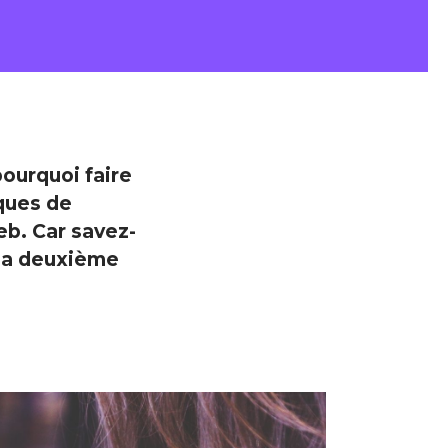
pourquoi faire
iques de
eb. Car savez-
r la deuxième