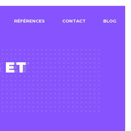
R
É
F
É
R
E
N
C
E
S
C
O
N
T
A
C
T
B
L
O
G
 ET