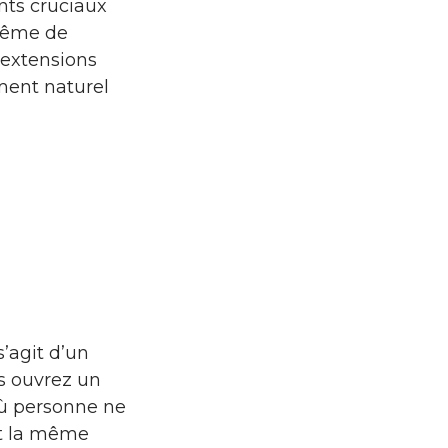
ints cruciaux
 même de
 extensions
ement naturel
s’agit d’un
s ouvrez un
 où personne ne
st la même