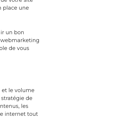
ue votre site
en place une
ir un bon
e webmarketing
ble de vous
é et le volume
 stratégie de
ntenus, les
te internet tout