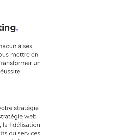
ting
.
hacun à ses
vous mettre en
 Transformer un
éussite.
votre stratégie
 stratégie web
 la fidélisation
its ou services