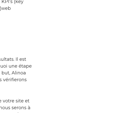
 KPI’s (key
 (web
ltats. Il est
rquoi une étape
 but, Alinoa
 vérifierons
 votre site et
 nous serons à