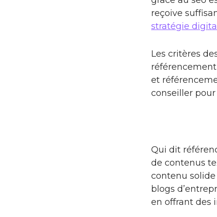
grâce au seo es
reçoive suffisa
stratégie digita
Les critères d
référencement
et référenceme
conseiller pour
Qui dit référen
de contenus tex
contenu solide 
blogs d’entrepr
en offrant des 