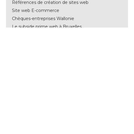
Références de création de sites web
Site web E-commerce
Chèques-entreprises Wallonie
Le subside prime web à Bruxelles
Rédaction web / Copywriting
DÉVELOPPEMENT WORDPRESS
Pourquoi WordPress ?
Maintenance WordPress et hébergement
Contact général :
hi@alinoa.be
+32 2 319 08 19
50 avenue Georges Lecointe BE-1180