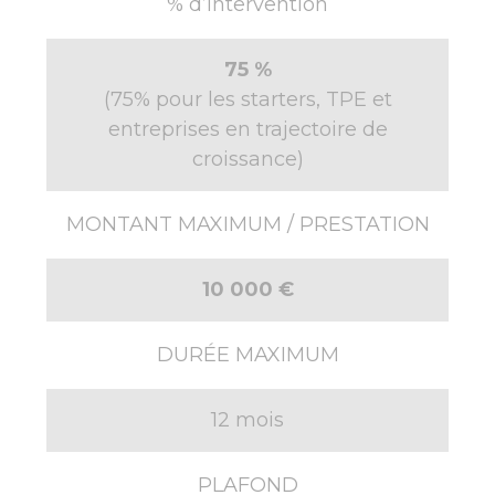
% d’intervention
75 %
(75% pour les starters, TPE et
entreprises en trajectoire de
croissance)
MONTANT MAXIMUM / PRESTATION
10 000 €
DURÉE MAXIMUM
12 mois
PLAFOND