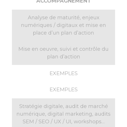
ACCOMPAGNEMENT
Analyse de maturité, enjeux
numériques / digitaux et mise en
place d’un plan d’action
Mise en oeuvre, suivi et contrôle du
plan d’action
EXEMPLES
EXEMPLES
Stratégie digitale, audit de marché
numérique, digital marketing, audits
SEM / SEO / UX / UI, workshops…