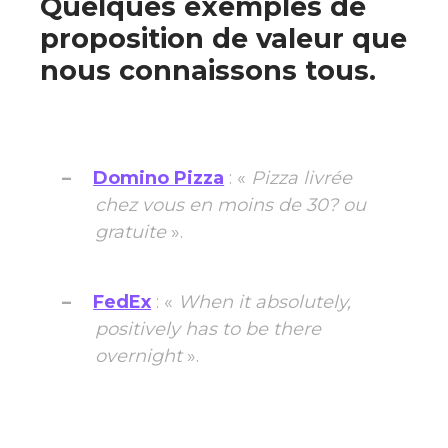
Quelques exemples de
proposition de valeur que
nous connaissons tous.
Domino Pizza
: «
Pizza livrée
chez vous en moins de 30? ou
gratuite
».
FedEx
: «
When it absolutely,
positively has to be there
overnight
».