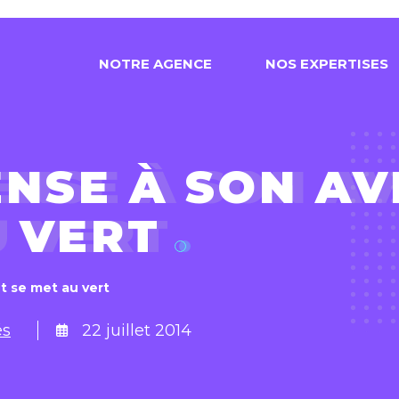
N
O
T
R
E
A
G
E
N
C
E
N
O
S
E
X
P
E
R
T
I
S
E
S
NSE À SON AV
U VERT
t se met au vert
és
22 juillet 2014