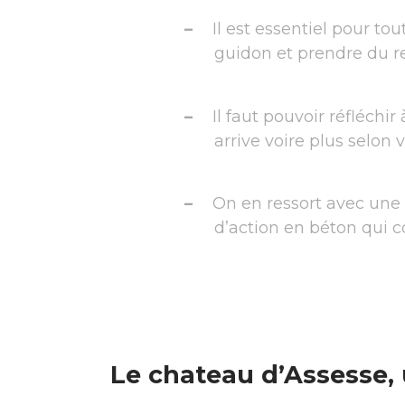
Il est essentiel pour t
guidon et prendre du re
Il faut pouvoir réfléchir
arrive voire plus selon 
On en ressort avec une 
d’action en béton qui c
Le chateau d’Assesse, 