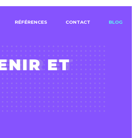
R
É
F
É
R
E
N
C
E
S
C
O
N
T
A
C
T
B
L
O
G
ENIR ET