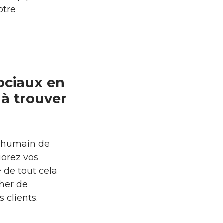
otre
sociaux en
 à trouver
e humain de
iorez vos
é de tout cela
cher de
 clients.