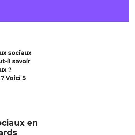
aux sociaux
t-il savoir
ux ?
? Voici 5
ociaux en
iards