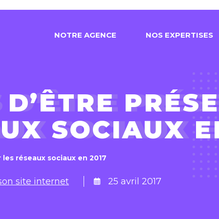
N
O
T
R
E
A
G
E
N
C
E
N
O
S
E
X
P
E
R
T
I
S
E
S
 D’ÊTRE PRÉS
UX SOCIAUX E
r les réseaux sociaux en 2017
son site internet
25 avril 2017