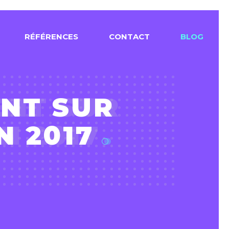
R
É
F
É
R
E
N
C
E
S
C
O
N
T
A
C
T
B
L
O
G
ENT SUR
N 2017