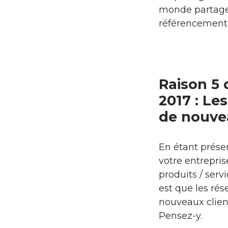
monde partager
référencement
Raison 5 
2017 : Le
de nouve
En étant prése
votre entrepri
produits / serv
est que les ré
nouveaux client
Pensez-y.